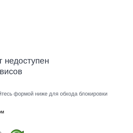
т недоступен
рвисов
йтесь формой ниже для обхода блокировки
ом