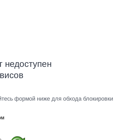
т недоступен
рвисов
йтесь формой ниже для обхода блокировки
ом