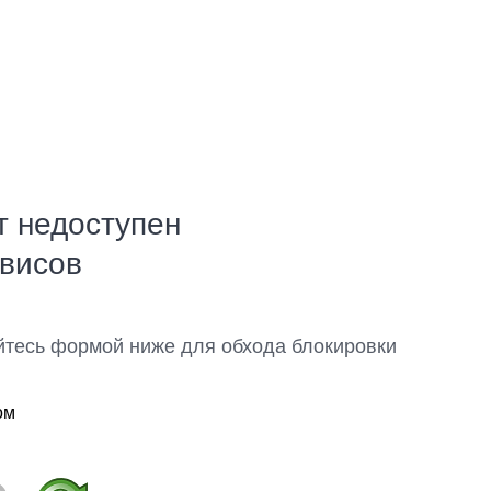
т недоступен
рвисов
йтесь формой ниже для обхода блокировки
ом