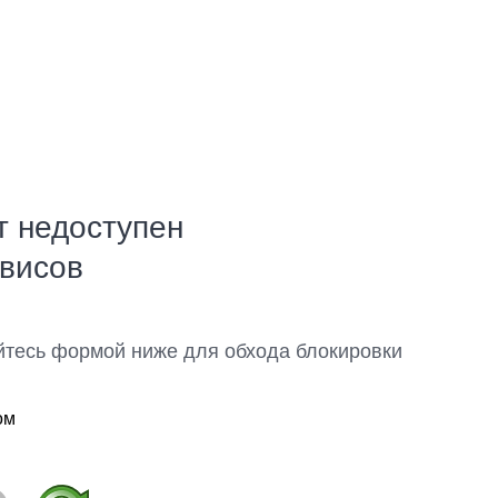
т недоступен
рвисов
йтесь формой ниже для обхода блокировки
ом