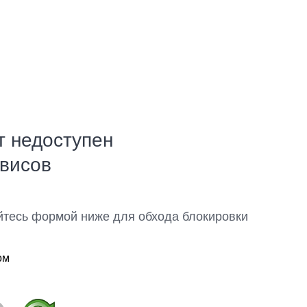
т недоступен
рвисов
йтесь формой ниже для обхода блокировки
ом