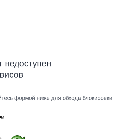
т недоступен
рвисов
йтесь формой ниже для обхода блокировки
ом