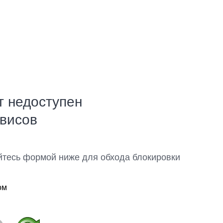
т недоступен
рвисов
йтесь формой ниже для обхода блокировки
ом