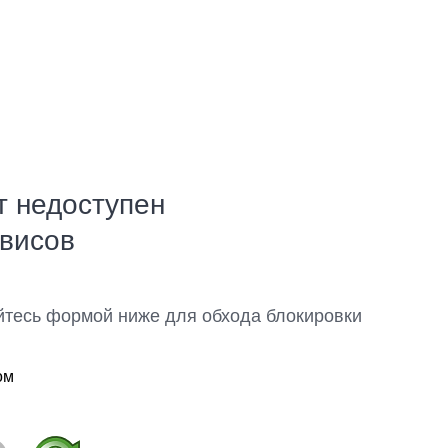
т недоступен
рвисов
йтесь формой ниже для обхода блокировки
ом