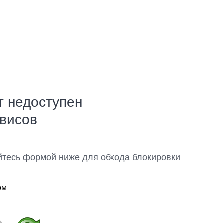
т недоступен
рвисов
йтесь формой ниже для обхода блокировки
ом