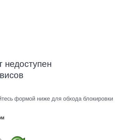
т недоступен
рвисов
йтесь формой ниже для обхода блокировки
ом