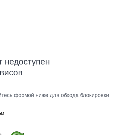
т недоступен
рвисов
йтесь формой ниже для обхода блокировки
ом