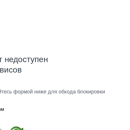
т недоступен
рвисов
йтесь формой ниже для обхода блокировки
ом