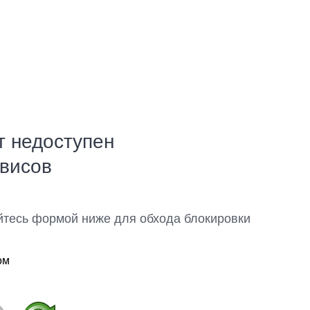
т недоступен
рвисов
йтесь формой ниже для обхода блокировки
ом