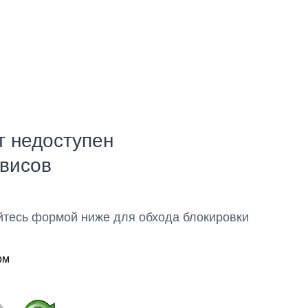
т недоступен
рвисов
йтесь формой ниже для обхода блокировки
ом