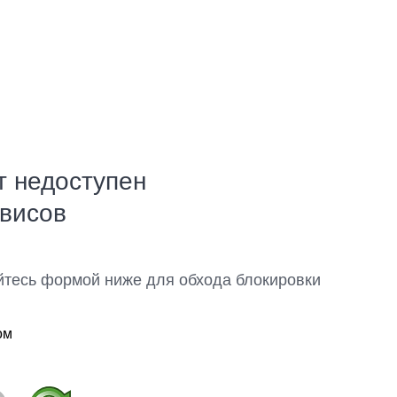
т недоступен
рвисов
йтесь формой ниже для обхода блокировки
ом