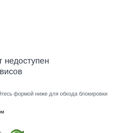
т недоступен
рвисов
йтесь формой ниже для обхода блокировки
ом