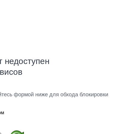
т недоступен
рвисов
йтесь формой ниже для обхода блокировки
ом