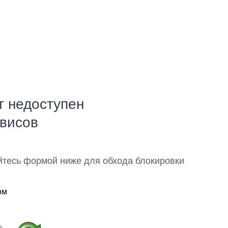
т недоступен
рвисов
йтесь формой ниже для обхода блокировки
ом