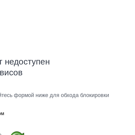
т недоступен
рвисов
йтесь формой ниже для обхода блокировки
ом