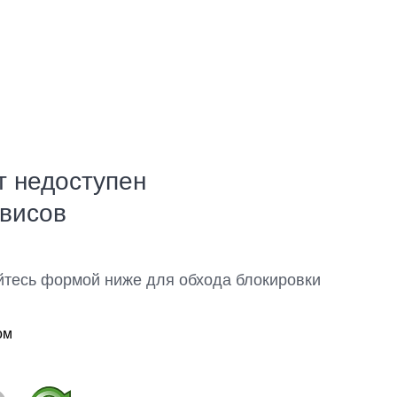
т недоступен
рвисов
йтесь формой ниже для обхода блокировки
ом