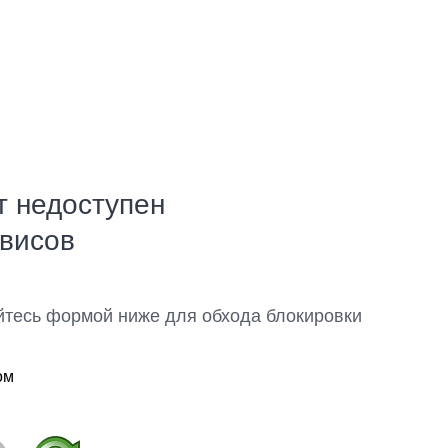
т недоступен
рвисов
йтесь формой ниже для обхода блокировки
ом