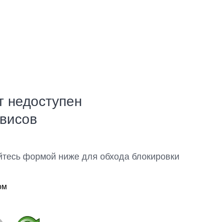
т недоступен
рвисов
йтесь формой ниже для обхода блокировки
ом