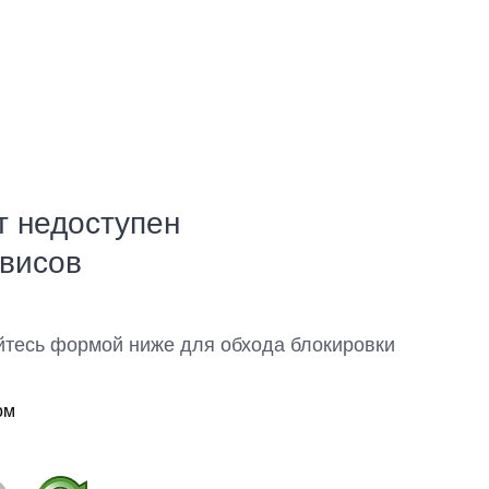
т недоступен
рвисов
йтесь формой ниже для обхода блокировки
ом