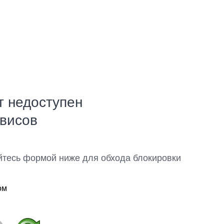
т недоступен
рвисов
йтесь формой ниже для обхода блокировки
ом