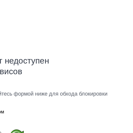
т недоступен
рвисов
йтесь формой ниже для обхода блокировки
ом