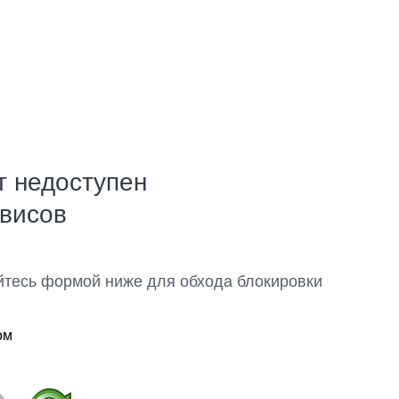
т недоступен
рвисов
йтесь формой ниже для обхода блокировки
ом