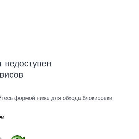
т недоступен
рвисов
йтесь формой ниже для обхода блокировки
ом