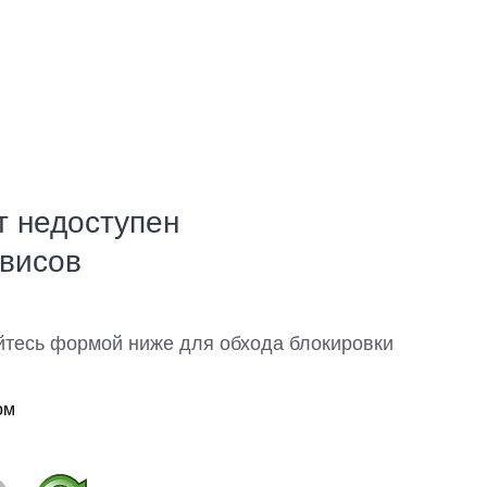
т недоступен
рвисов
йтесь формой ниже для обхода блокировки
ом