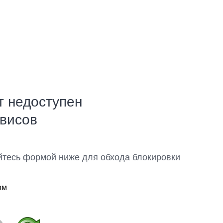
т недоступен
рвисов
йтесь формой ниже для обхода блокировки
ом