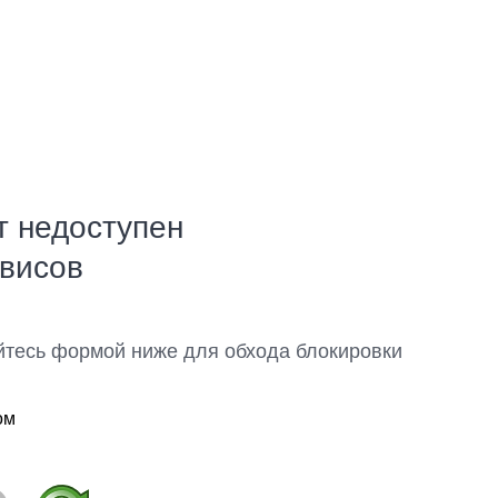
т недоступен
рвисов
йтесь формой ниже для обхода блокировки
ом