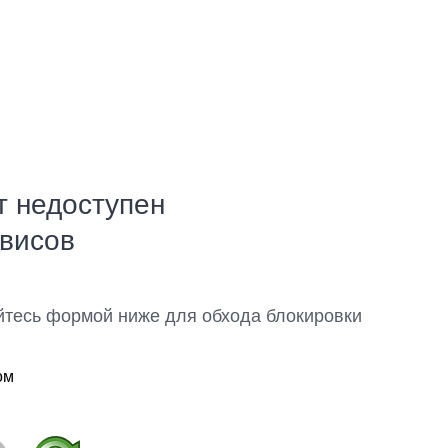
т недоступен
рвисов
йтесь формой ниже для обхода блокировки
ом