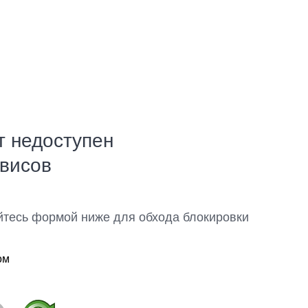
т недоступен
рвисов
йтесь формой ниже для обхода блокировки
ом