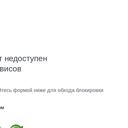
т недоступен
рвисов
йтесь формой ниже для обхода блокировки
ом