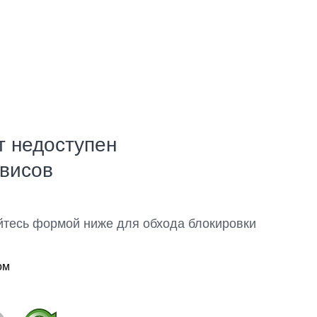
т недоступен
рвисов
йтесь формой ниже для обхода блокировки
ом