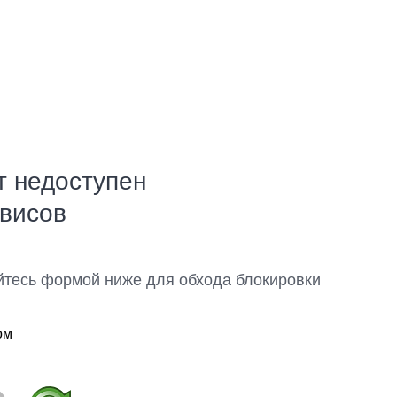
т недоступен
рвисов
йтесь формой ниже для обхода блокировки
ом