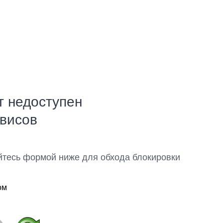
т недоступен
рвисов
йтесь формой ниже для обхода блокировки
ом