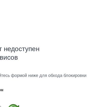
т недоступен
рвисов
йтесь формой ниже для обхода блокировки
ом