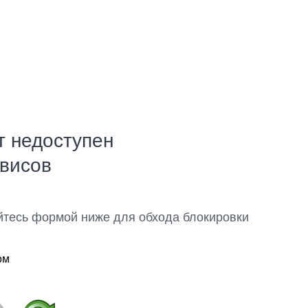
т недоступен
рвисов
йтесь формой ниже для обхода блокировки
ом