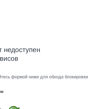
т недоступен
рвисов
йтесь формой ниже для обхода блокировки
ом