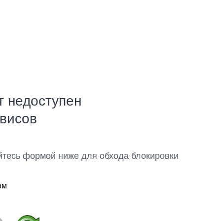
т недоступен
рвисов
йтесь формой ниже для обхода блокировки
ом