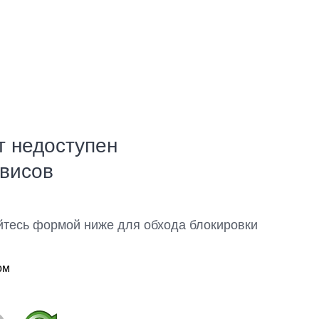
т недоступен
рвисов
йтесь формой ниже для обхода блокировки
ом