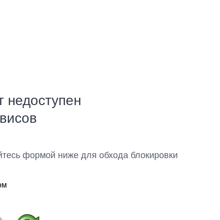
т недоступен
рвисов
йтесь формой ниже для обхода блокировки
ом