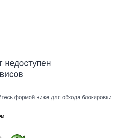
т недоступен
рвисов
йтесь формой ниже для обхода блокировки
ом