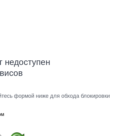
т недоступен
рвисов
йтесь формой ниже для обхода блокировки
ом