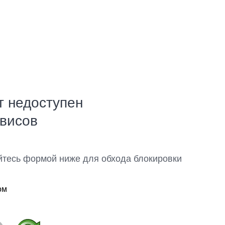
т недоступен
рвисов
йтесь формой ниже для обхода блокировки
ом