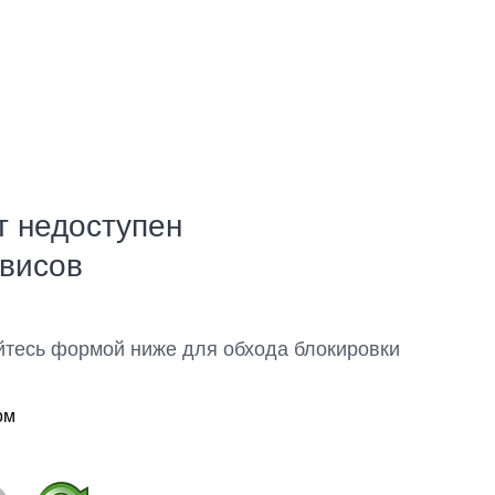
т недоступен
рвисов
йтесь формой ниже для обхода блокировки
ом