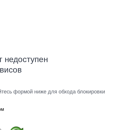
т недоступен
рвисов
йтесь формой ниже для обхода блокировки
ом