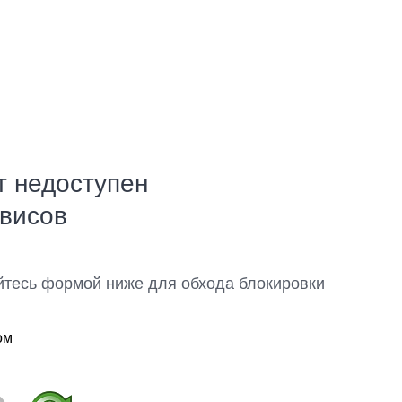
т недоступен
рвисов
йтесь формой ниже для обхода блокировки
ом