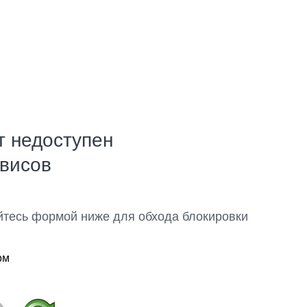
т недоступен
рвисов
йтесь формой ниже для обхода блокировки
ом