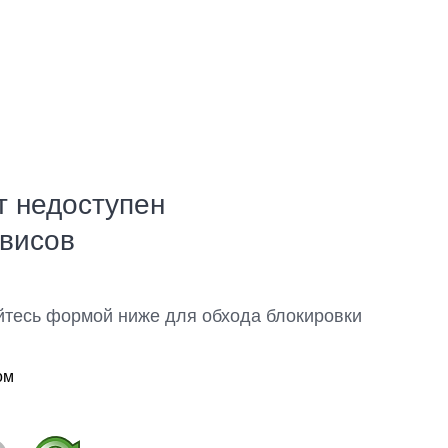
т недоступен
рвисов
йтесь формой ниже для обхода блокировки
ом